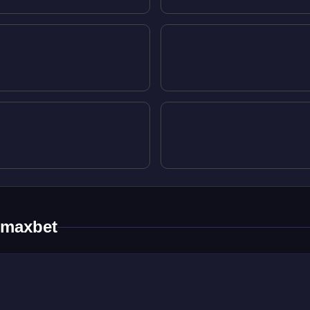
 maxbet