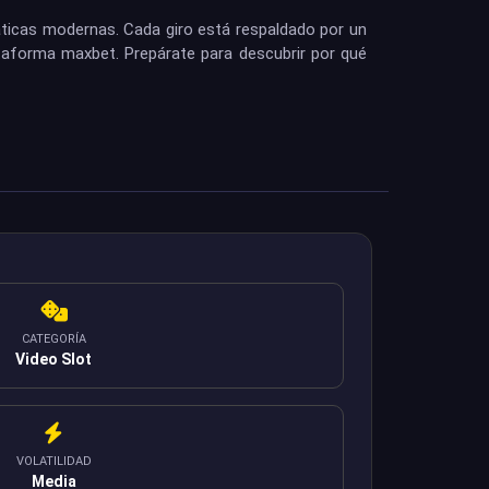
ticas modernas. Cada giro está respaldado por un
taforma maxbet. Prepárate para descubrir por qué
CATEGORÍA
Video Slot
VOLATILIDAD
Media