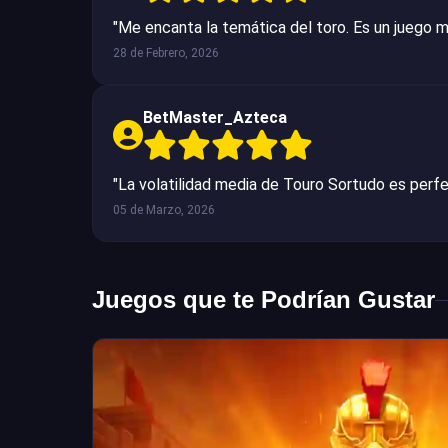
"Me encanta la temática del toro. Es un juego mu
28 de Febrero, 2026
BetMaster_Azteca
"La volatilidad media de Touro Sortudo es perfe
05 de Marzo, 2026
Juegos que te Podrían Gustar