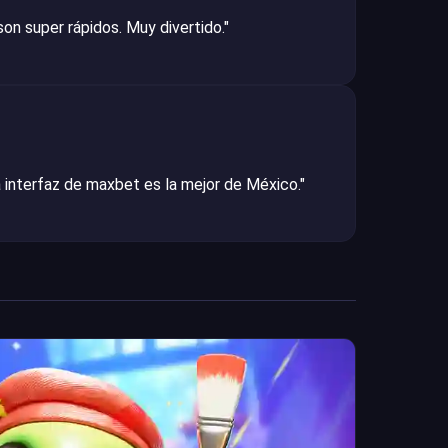
son super rápidos. Muy divertido."
a interfaz de maxbet es la mejor de México."