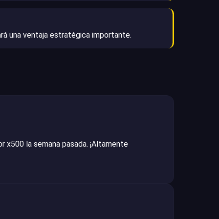
ará una ventaja estratégica importante.
ador x500 la semana pasada. ¡Altamente