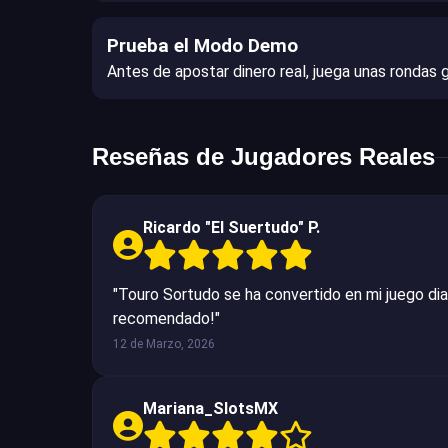
Prueba el Modo Demo
Antes de apostar dinero real, juega unas rondas 
Reseñas de Jugadores Reales
Ricardo "El Suertudo" P.
"Touro Sortudo se ha convertido en mi juego dia
recomendado!"
12 de Marzo, 2026
Mariana_SlotsMX