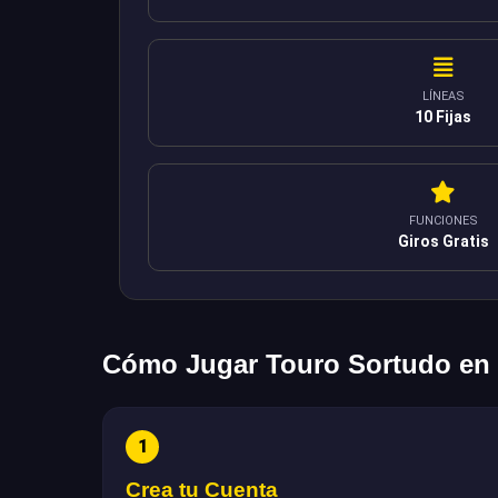
LÍNEAS
10 Fijas
FUNCIONES
Giros Gratis
Cómo Jugar Touro Sortudo en
1
Crea tu Cuenta