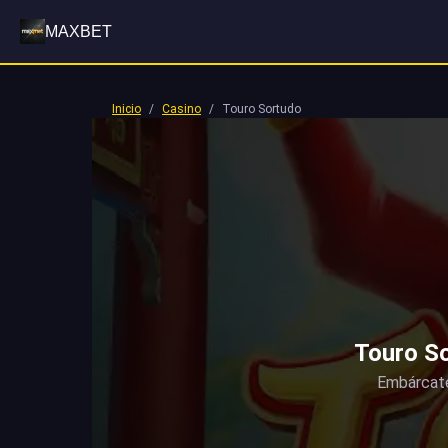
MAXBET
Inicio
/
Casino
/
Touro Sortudo
Touro So
Embárcate