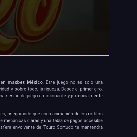
s en
maxbet México
. Este juego no es solo una
dad y, sobre todo, la riqueza. Desde el primer giro,
 una sesión de juego emocionante y potencialmente
les, asegurando que cada animación de los rodillos
ece mecánicas claras y una tabla de pagos accesible
mósfera envolvente de Touro Sortudo te mantendrá