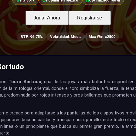
PG Soft
Popular en México
Optimizado Móvil
Jugar Ahora
Registrarse
RTP: 96.75%
Volatilidad: Media
Max Win: x2500
Sortudo
 con
Touro Sortudo
, una de las joyas más brillantes disponible
e la mitología oriental, donde el toro simboliza la fuerza, la tenaci
osa, predominada por rojos intensos y oros brillantes que prometen
te creado para adaptarse a las pantallas de los dispositivos móvi
 jugadores buscan calidad y transparencia; por ello, este título ofr
n línea o un principiante que busca su primer gran premio, la at
uerte.