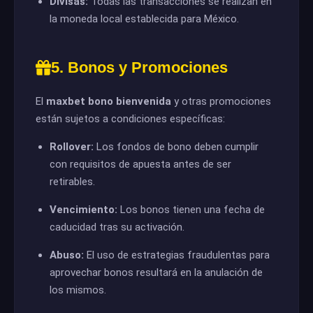
Divisas:
Todas las transacciones se realizan en
la moneda local establecida para México.
5. Bonos y Promociones
El
maxbet bono bienvenida
y otras promociones
están sujetos a condiciones específicas:
Rollover:
Los fondos de bono deben cumplir
con requisitos de apuesta antes de ser
retirables.
Vencimiento:
Los bonos tienen una fecha de
caducidad tras su activación.
Abuso:
El uso de estrategias fraudulentas para
aprovechar bonos resultará en la anulación de
los mismos.