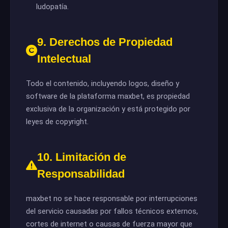
ludopatía.
9. Derechos de Propiedad
Intelectual
Todo el contenido, incluyendo logos, diseño y
software de la plataforma maxbet, es propiedad
exclusiva de la organización y está protegido por
leyes de copyright.
10. Limitación de
Responsabilidad
maxbet no se hace responsable por interrupciones
del servicio causadas por fallos técnicos externos,
cortes de internet o causas de fuerza mayor que