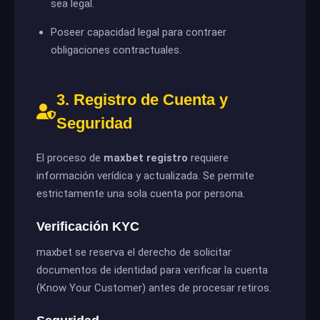
sea legal.
Poseer capacidad legal para contraer
obligaciones contractuales.
3. Registro de Cuenta y
Seguridad
El proceso de
maxbet registro
requiere
información verídica y actualizada. Se permite
estrictamente una sola cuenta por persona.
Verificación KYC
maxbet se reserva el derecho de solicitar
documentos de identidad para verificar la cuenta
(Know Your Customer) antes de procesar retiros.