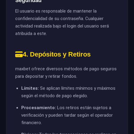
Seguridad
El usuario es responsable de mantener la
confidencialidad de su contraseña. Cualquier
actividad realizada bajo el login del usuario será
atribuida a este.
4. Depósitos y Retiros
maxbet ofrece diversos métodos de pago seguros
para depositar y retirar fondos.
Límites:
Se aplican límites mínimos y máximos
según el método de pago elegido.
Procesamiento:
Los retiros están sujetos a
verificación y pueden tardar según el operador
financiero.