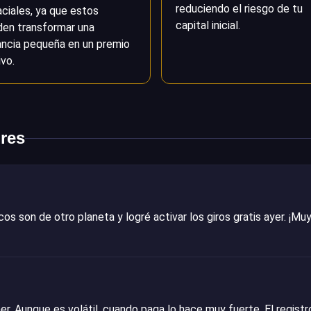
reduciendo el riesgo de tu
ciales, ya que estos
capital inicial.
en transformar una
ncia pequeña en un premio
vo.
res
icos son de otro planeta y logré activar los giros gratis ayer. 
r. Aunque es volátil, cuando paga lo hace muy fuerte. El registr