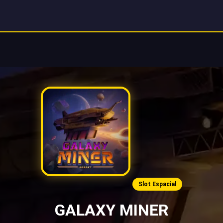
Slot Espacial
GALAXY MINER