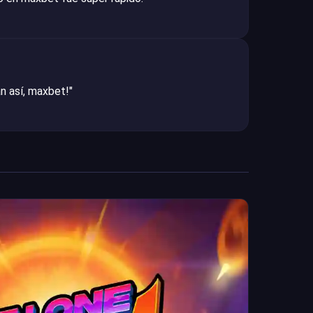
n así, maxbet!"