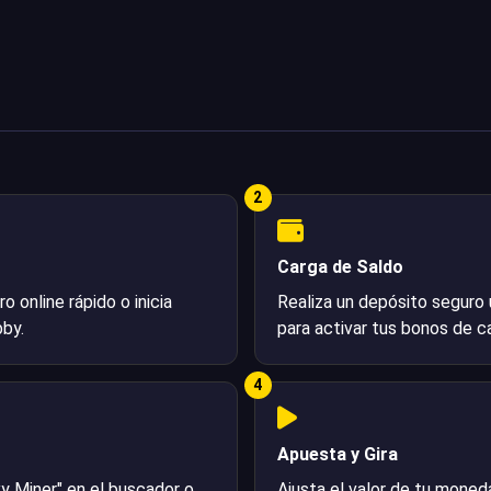
2
Carga de Saldo
 online rápido o inicia
Realiza un depósito seguro
bby.
para activar tus bonos de c
4
Apuesta y Gira
y Miner" en el buscador o
Ajusta el valor de tu moned