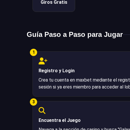
Giros Gratis
Guía Paso a Paso para Jugar
1
Registro y Login
Crea tu cuenta en maxbet mediante el registro
sesión si ya eres miembro para acceder al lo
3
Encuentra el Juego
Navega a la sección de casino y busca "Galax