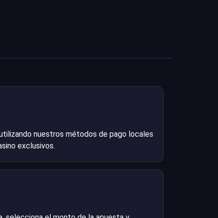
 utilizando nuestros métodos de pago locales
asino exclusivos.
a, selecciona el monto de la apuesta y