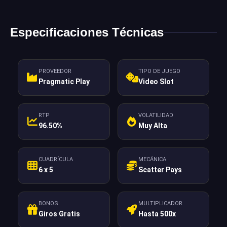
Especificaciones Técnicas
PROVEEDOR
TIPO DE JUEGO
Pragmatic Play
Video Slot
RTP
VOLATILIDAD
96.50%
Muy Alta
CUADRÍCULA
MECÁNICA
6 x 5
Scatter Pays
BONOS
MULTIPLICADOR
Giros Gratis
Hasta 500x