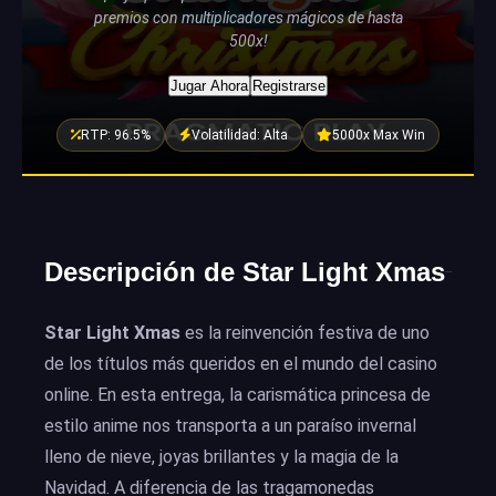
premios con multiplicadores mágicos de hasta
500x!
Jugar Ahora
Registrarse
RTP: 96.5%
Volatilidad: Alta
5000x Max Win
Descripción de Star Light Xmas
Star Light Xmas
es la reinvención festiva de uno
de los títulos más queridos en el mundo del casino
online. En esta entrega, la carismática princesa de
estilo anime nos transporta a un paraíso invernal
lleno de nieve, joyas brillantes y la magia de la
Navidad. A diferencia de las tragamonedas