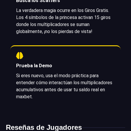
Busca los Scatters
La verdadera magia ocurre en los Giros Gratis.
Los 4 símbolos de la princesa activan 15 giros
donde los multiplicadores se suman
globalmente, ¡no los pierdas de vista!
Prueba la Demo
Si eres nuevo, usa el modo práctica para
entender cómo interactúan los multiplicadores
acumulativos antes de usar tu saldo real en
maxbet.
Reseñas de Jugadores