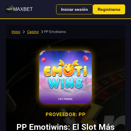
MAXBET
Iniciar sesión
Registrarse
Inicio
Casino
PP Emotiwins
PROVEEDOR: PP
PP Emotiwins: El Slot Más