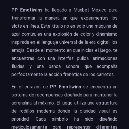
PP Emotiwins
ha llegado a Maxbet México para
transformar la manera en que experimentas los
slots en línea. Este título no es solo una máquina de
azar común; es una explosión de color y dinamismo
inspirada en el lenguaje universal de la era digital: los
emojis. Desde el momento en que inicias el juego, te
encuentras con una interfaz pulida, animaciones
fluidas y una banda sonora que acompaña
perfectamente la acción frenética de los carretes.
En el corazón de
PP Emotiwins
se encuentra un
sistema de recompensas diseñado para mantener la
adrenalina al máximo. El juego utiliza una estructura
de rodillos moderna donde la claridad visual es
prioridad. Cada símbolo ha sido diseñado
meticulosamente para representar diferentes