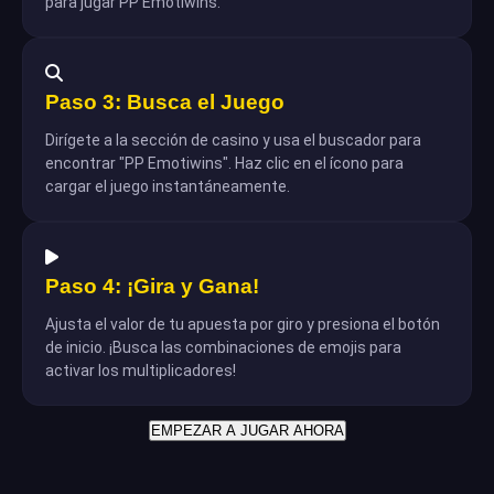
para jugar PP Emotiwins.
Paso 3: Busca el Juego
Dirígete a la sección de casino y usa el buscador para
encontrar "PP Emotiwins". Haz clic en el ícono para
cargar el juego instantáneamente.
Paso 4: ¡Gira y Gana!
Ajusta el valor de tu apuesta por giro y presiona el botón
de inicio. ¡Busca las combinaciones de emojis para
activar los multiplicadores!
EMPEZAR A JUGAR AHORA