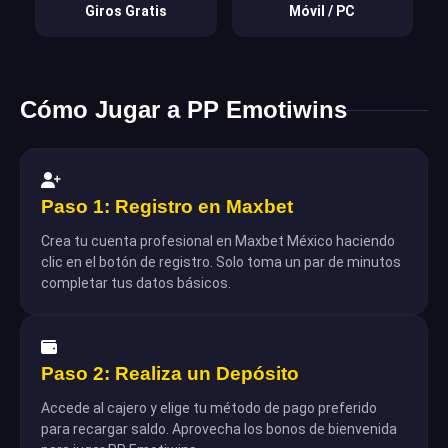
Giros Gratis
Móvil / PC
Cómo Jugar a PP Emotiwins
Paso 1: Registro en Maxbet
Crea tu cuenta profesional en Maxbet México haciendo
clic en el botón de registro. Solo toma un par de minutos
completar tus datos básicos.
Paso 2: Realiza un Depósito
Accede al cajero y elige tu método de pago preferido
para recargar saldo. Aprovecha los bonos de bienvenida