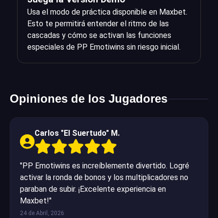
Usa el modo de práctica disponible en Maxbet.
Esto te permitirá entender el ritmo de las
cascadas y cómo se activan las funciones
especiales de PP Emotiwins sin riesgo inicial.
Opiniones de los Jugadores
Carlos "El Suertudo" M.
"PP Emotiwins es increíblemente divertido. Logré
activar la ronda de bonos y los multiplicadores no
paraban de subir. ¡Excelente experiencia en
Maxbet!"
24 de Abril, 2026