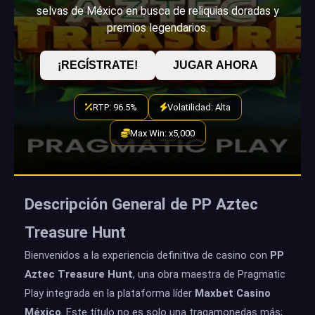
selvas de México en busca de reliquias doradas y
premios legendarios.
¡REGÍSTRATE!
JUGAR AHORA
RTP: 96.5%
Volatilidad: Alta
Max Win: x5,000
Descripción General de PP Aztec
Treasure Hunt
Bienvenidos a la experiencia definitiva de casino con
PP
Aztec Treasure Hunt
, una obra maestra de Pragmatic
Play integrada en la plataforma líder
Maxbet Casino
México
. Este título no es solo una tragamonedas más;