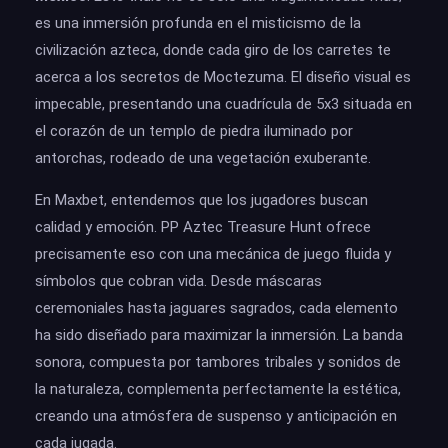
es una inmersión profunda en el misticismo de la
civilización azteca, donde cada giro de los carretes te
acerca a los secretos de Moctezuma. El diseño visual es
impecable, presentando una cuadrícula de 5x3 situada en
el corazón de un templo de piedra iluminado por
antorchas, rodeado de una vegetación exuberante.
En Maxbet, entendemos que los jugadores buscan
calidad y emoción. PP Aztec Treasure Hunt ofrece
precisamente eso con una mecánica de juego fluida y
símbolos que cobran vida. Desde máscaras
ceremoniales hasta jaguares sagrados, cada elemento
ha sido diseñado para maximizar la inmersión. La banda
sonora, compuesta por tambores tribales y sonidos de
la naturaleza, complementa perfectamente la estética,
creando una atmósfera de suspenso y anticipación en
cada jugada.