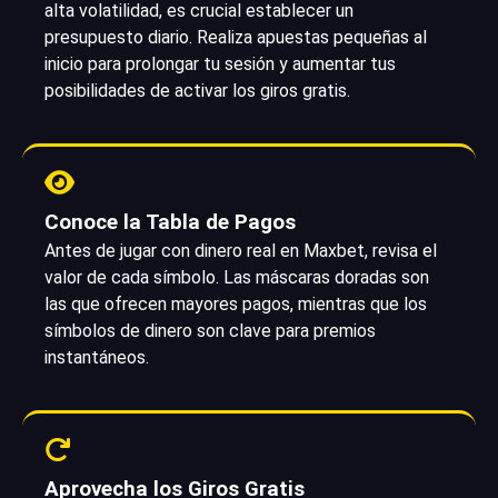
alta volatilidad, es crucial establecer un
presupuesto diario. Realiza apuestas pequeñas al
inicio para prolongar tu sesión y aumentar tus
posibilidades de activar los giros gratis.
Conoce la Tabla de Pagos
Antes de jugar con dinero real en Maxbet, revisa el
valor de cada símbolo. Las máscaras doradas son
las que ofrecen mayores pagos, mientras que los
símbolos de dinero son clave para premios
instantáneos.
Aprovecha los Giros Gratis