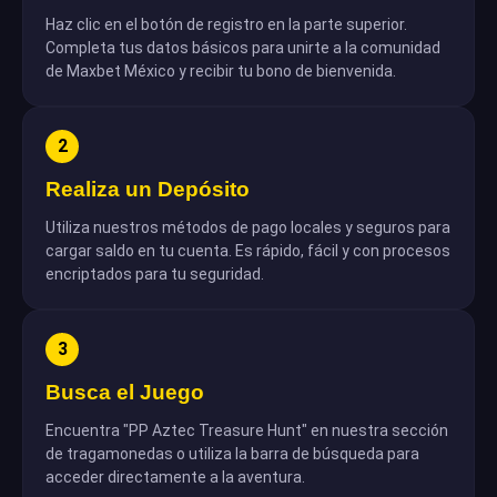
Haz clic en el botón de registro en la parte superior.
Completa tus datos básicos para unirte a la comunidad
de Maxbet México y recibir tu bono de bienvenida.
2
Realiza un Depósito
Utiliza nuestros métodos de pago locales y seguros para
cargar saldo en tu cuenta. Es rápido, fácil y con procesos
encriptados para tu seguridad.
3
Busca el Juego
Encuentra "PP Aztec Treasure Hunt" en nuestra sección
de tragamonedas o utiliza la barra de búsqueda para
acceder directamente a la aventura.