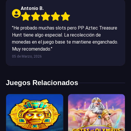
Antonio B.
"He probado muchas slots pero PP Aztec Treasure
Hunt tiene algo especial. La recolección de
monedas en el juego base te mantiene enganchado.
Muy recomendado."
05 de Marzo, 2026
Juegos Relacionados